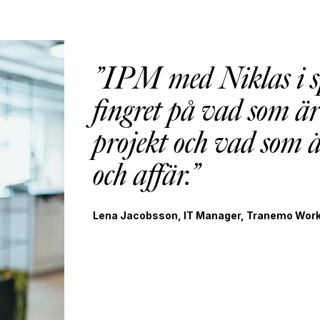
IPM med Niklas i sp
fingret på vad som ä
projekt och vad som 
och affär.
Lena Jacobsson, IT Manager, Tranemo Wor