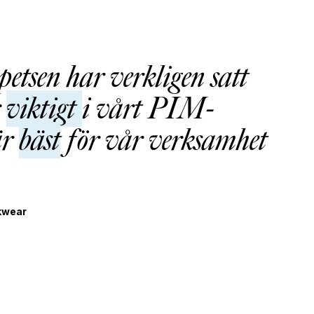
etsen har verkligen satt
r
viktigt
i vårt PIM-
är
bäst
för vår verksamhet
kwear